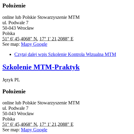
Położenie
online lub Polskie Stowarzyszenie MTM
ul. Podwale 7
50-043
Wrocław
Polska
51° 6' 45.4068" N
,
17° 1' 21.2088" E
See map:
Mapy Google
Czytaj dalej
wpis Szkolenie Kontrola Wizualna MTM
Szkolenie MTM-Praktyk
Język
PL
Położenie
online lub Polskie Stowarzyszenie MTM
ul. Podwale 7
50-043
Wrocław
Polska
51° 6' 45.4068" N
,
17° 1' 21.2088" E
See map:
Mapy Google