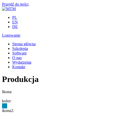
Przejdź do treści
PL
EN
DE
Logowanie
Strona główna
Szkolenia
Software
O nas
Wydarzenia
Kontakt
Produkcja
Ikona:
kolor:
ikona2: