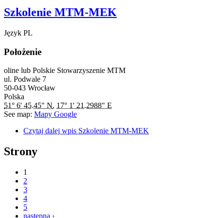
Szkolenie MTM-MEK
Język
PL
Położenie
oline lub Polskie Stowarzyszenie MTM
ul. Podwale 7
50-043
Wrocław
Polska
51° 6' 45.45" N
,
17° 1' 21.2988" E
See map:
Mapy Google
Czytaj dalej
wpis Szkolenie MTM-MEK
Strony
1
2
3
4
5
następna ›