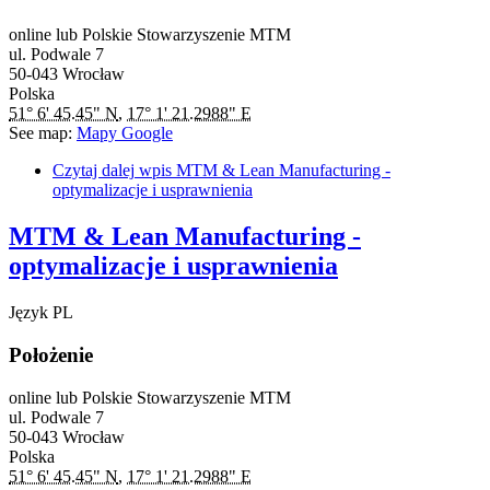
online lub Polskie Stowarzyszenie MTM
ul. Podwale 7
50-043
Wrocław
Polska
51° 6' 45.45" N
,
17° 1' 21.2988" E
See map:
Mapy Google
Czytaj dalej
wpis MTM & Lean Manufacturing -
optymalizacje i usprawnienia
MTM & Lean Manufacturing -
optymalizacje i usprawnienia
Język
PL
Położenie
online lub Polskie Stowarzyszenie MTM
ul. Podwale 7
50-043
Wrocław
Polska
51° 6' 45.45" N
,
17° 1' 21.2988" E