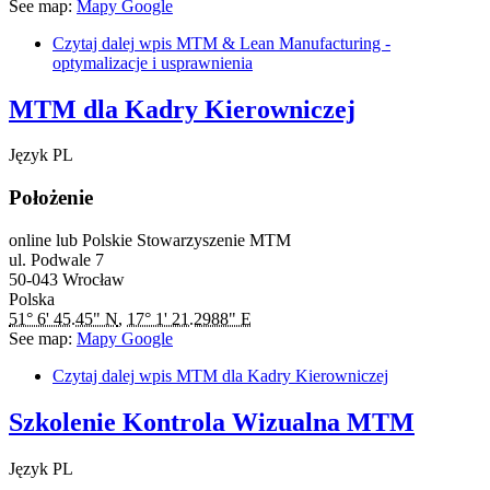
See map:
Mapy Google
Czytaj dalej
wpis MTM & Lean Manufacturing -
optymalizacje i usprawnienia
MTM dla Kadry Kierowniczej
Język
PL
Położenie
online lub Polskie Stowarzyszenie MTM
ul. Podwale 7
50-043
Wrocław
Polska
51° 6' 45.45" N
,
17° 1' 21.2988" E
See map:
Mapy Google
Czytaj dalej
wpis MTM dla Kadry Kierowniczej
Szkolenie Kontrola Wizualna MTM
Język
PL