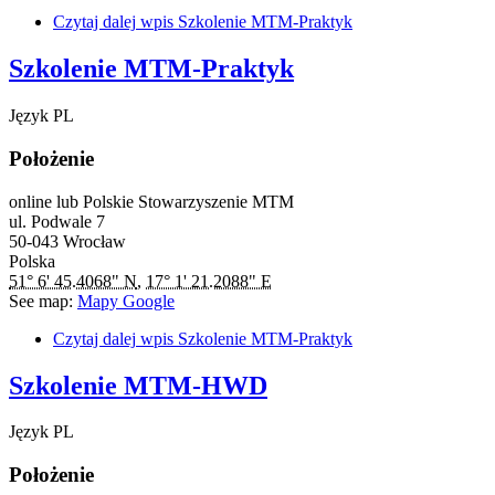
Czytaj dalej
wpis Szkolenie MTM-Praktyk
Szkolenie MTM-Praktyk
Język
PL
Położenie
online lub Polskie Stowarzyszenie MTM
ul. Podwale 7
50-043
Wrocław
Polska
51° 6' 45.4068" N
,
17° 1' 21.2088" E
See map:
Mapy Google
Czytaj dalej
wpis Szkolenie MTM-Praktyk
Szkolenie MTM-HWD
Język
PL
Położenie