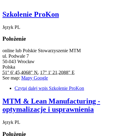
Szkolenie ProKon
Język
PL
Położenie
online lub Polskie Stowarzyszenie MTM
ul. Podwale 7
50-043
Wrocław
Polska
51° 6' 45.4068" N
,
17° 1' 21.2088" E
See map:
Mapy Google
Czytaj dalej
wpis Szkolenie ProKon
MTM & Lean Manufacturing -
optymalizacje i usprawnienia
Język
PL
Położenie