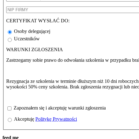
Nip firmy
*
CERTYFIKAT WYSŁAĆ DO:
Certyfikat
Osoby delegującej
*
Uczestników
WARUNKI ZGŁOSZENIA
Zastrzegamy sobie prawo do odwołania szkolenia w przypadku bra
Rezygnacja ze szkolenia w terminie dłuższym niż 10 dni roboczych
wysokości 50% ceny szkolenia. Brak zgłoszenia rezygnacji lub nie
Akceptacja
Zapoznałem się i akceptuję warunki zgłoszenia
*
Polityka prywatności
Akceptuję
Politykę Prywatności
*
feed me