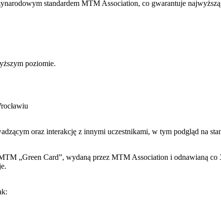
ynarodowym standardem MTM Association, co gwarantuje najwyższą j
wyższym poziomie.
Wrocławiu
adzącym oraz interakcję z innymi uczestnikami, w tym podgląd na sta
ra MTM „Green Card”, wydaną przez MTM Association i odnawianą co 3
je.
ak: