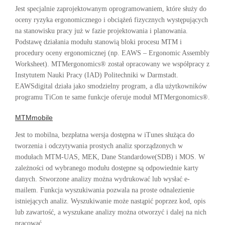
Jest specjalnie zaprojektowanym oprogramowaniem, które służy do
oceny ryzyka ergonomicznego i obciążeń fizycznych występujących
na stanowisku pracy już w fazie projektowania i planowania.
Podstawę działania modułu stanowią bloki procesu MTM i
procedury oceny ergonomicznej (np. EAWS – Ergonomic Assembly
Worksheet). MTMergonomics® został opracowany we współpracy z
Instytutem Nauki Pracy (IAD) Politechniki w Darmstadt.
EAWSdigital działa jako smodzielny program, a dla użytkowników
programu TiCon te same funkcje oferuje moduł MTMergonomics®.
MTMmobile
Jest to mobilna, bezpłatna wersja dostępna w iTunes służąca do
tworzenia i odczytywania prostych analiz sporządzonych w
modułach MTM-UAS, MEK, Dane Standardowe(SDB) i MOS. W
zależności od wybranego modułu dostępne są odpowiednie karty
danych. Stworzone analizy można wydrukować lub wysłać e-
mailem. Funkcja wyszukiwania pozwala na proste odnalezienie
istniejących analiz. Wyszukiwanie może nastąpić poprzez kod, opis
lub zawartość, a wyszukane analizy można otworzyć i dalej na nich
pracować.