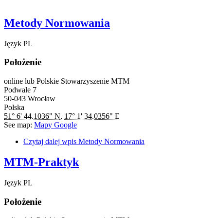
Metody Normowania
Język
PL
Położenie
online lub Polskie Stowarzyszenie MTM
Podwale 7
50-043
Wrocław
Polska
51° 6' 44.1036" N
,
17° 1' 34.0356" E
See map:
Mapy Google
Czytaj dalej
wpis Metody Normowania
MTM-Praktyk
Język
PL
Położenie