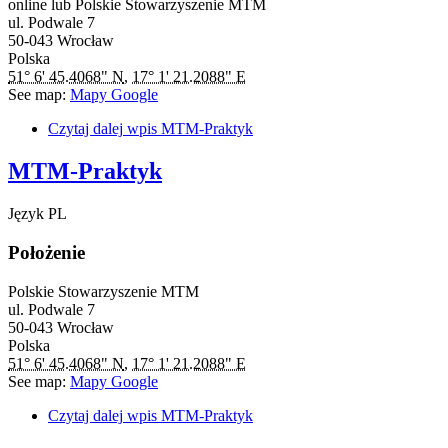
online lub Polskie Stowarzyszenie MTM
ul. Podwale 7
50-043
Wrocław
Polska
51° 6' 45.4068" N
,
17° 1' 21.2088" E
See map:
Mapy Google
Czytaj dalej
wpis MTM-Praktyk
MTM-Praktyk
Język
PL
Położenie
Polskie Stowarzyszenie MTM
ul. Podwale 7
50-043
Wrocław
Polska
51° 6' 45.4068" N
,
17° 1' 21.2088" E
See map:
Mapy Google
Czytaj dalej
wpis MTM-Praktyk