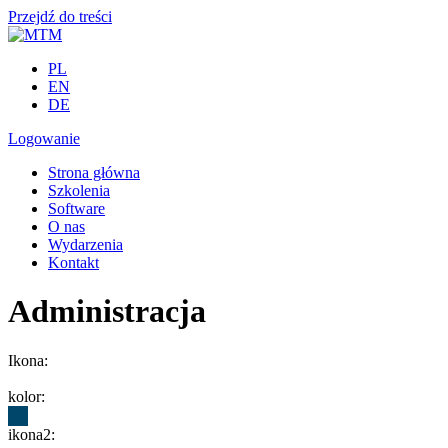
Przejdź do treści
PL
EN
DE
Logowanie
Strona główna
Szkolenia
Software
O nas
Wydarzenia
Kontakt
Administracja
Ikona:
kolor:
ikona2: