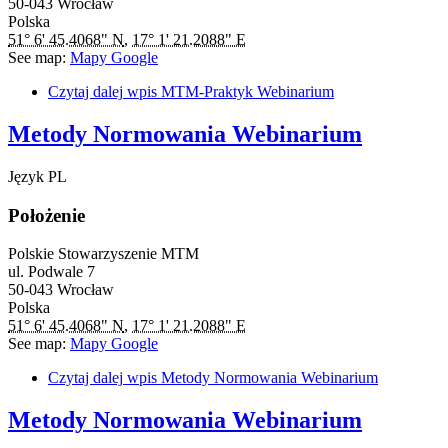
50-043
Wrocław
Polska
51° 6' 45.4068" N
,
17° 1' 21.2088" E
See map:
Mapy Google
Czytaj dalej
wpis MTM-Praktyk Webinarium
Metody Normowania Webinarium
Język
PL
Położenie
Polskie Stowarzyszenie MTM
ul. Podwale 7
50-043
Wrocław
Polska
51° 6' 45.4068" N
,
17° 1' 21.2088" E
See map:
Mapy Google
Czytaj dalej
wpis Metody Normowania Webinarium
Metody Normowania Webinarium