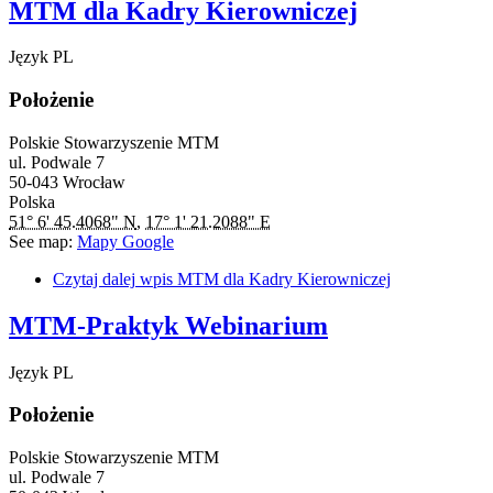
MTM dla Kadry Kierowniczej
Język
PL
Położenie
Polskie Stowarzyszenie MTM
ul. Podwale 7
50-043
Wrocław
Polska
51° 6' 45.4068" N
,
17° 1' 21.2088" E
See map:
Mapy Google
Czytaj dalej
wpis MTM dla Kadry Kierowniczej
MTM-Praktyk Webinarium
Język
PL
Położenie
Polskie Stowarzyszenie MTM
ul. Podwale 7