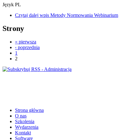
Język
PL
Czytaj dalej
wpis Metody Normowania Webinarium
Strony
« pierwsza
‹ poprzednia
1
2
Strona główna
O nas
Szkolenia
Wydarzenia
Kontakt
Software