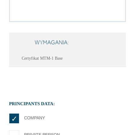
WYMAGANIA:
Certyfikat MTM-1 Base
PRINCIPANTS DATA:
Company
*
COMPANY
PRIVATE PERSON