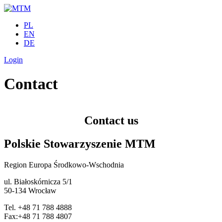
Skip to main content
PL
EN
DE
Login
Contact
Contact us
Polskie Stowarzyszenie MTM
Region Europa Środkowo-Wschodnia
ul. Białoskórnicza 5/1
50-134 Wrocław
Tel. +48 71 788 4888
Fax:+48 71 788 4807