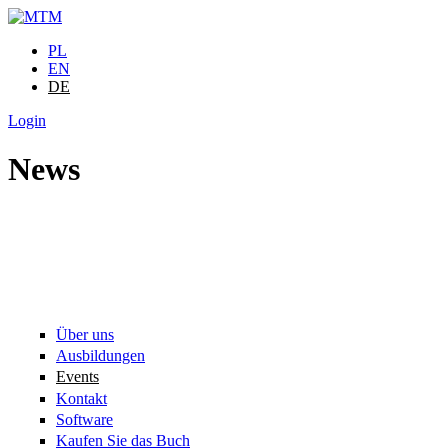
Direkt zum Inhalt
PL
EN
DE
Login
News
Über uns
Ausbildungen
Events
Kontakt
Software
Kaufen Sie das Buch