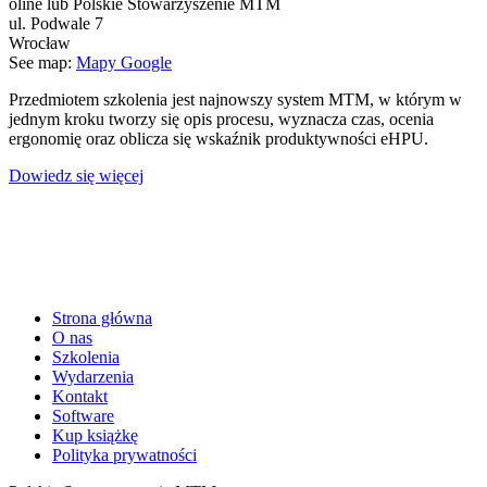
oline lub Polskie Stowarzyszenie MTM
ul. Podwale 7
Wrocław
See map:
Mapy Google
Przedmiotem szkolenia jest najnowszy system MTM, w którym w
jednym kroku tworzy się opis procesu, wyznacza czas, ocenia
ergonomię oraz oblicza się wskaźnik produktywności eHPU.
Dowiedz się więcej
Strona główna
O nas
Szkolenia
Wydarzenia
Kontakt
Software
Kup książkę
Polityka prywatności